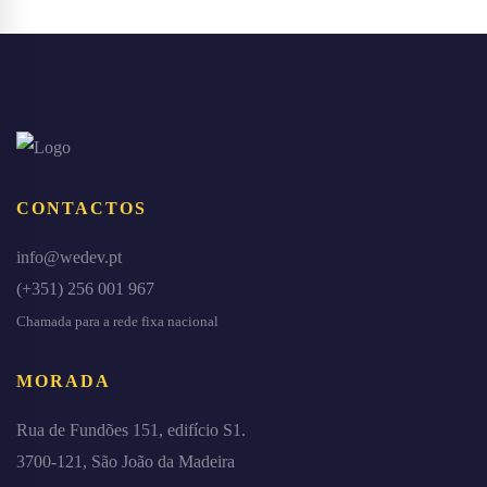
CONTACTOS
info@wedev.pt
(+351) 256 001 967
Chamada para a rede fixa nacional
MORADA
Rua de Fundões 151, edifício S1.
3700-121, São João da Madeira