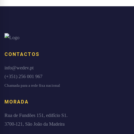
CONTACTOS
info@wedev.pt
(+351) 256 001 967
Chamada para a rede fixa nacional
MORADA
Rua de Fundões 151, edifício S1.
3700-121, São João da Madeira